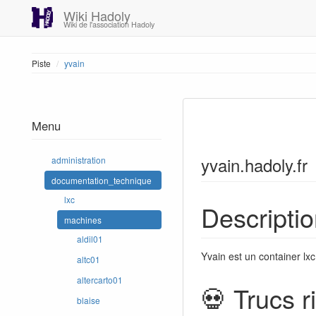
Wiki Hadoly
Wiki de l'association Hadoly
Piste
yvain
Menu
yvain.hadoly.fr
administration
documentation_technique
lxc
Descripti
machines
aldil01
Yvain est un container lx
altc01
altercarto01
💀 Trucs r
blaise