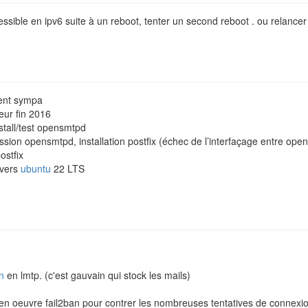
essible en ipv6 suite à un reboot, tenter un second reboot . ou relancer
ent sympa
eur fin 2016
tall/test opensmtpd
ion opensmtpd, installation postfix (échec de l’interfaçage entre ope
ostfix
 vers
ubuntu
22 LTS
n
en lmtp. (c'est gauvain qui stock les mails)
en oeuvre fail2ban pour contrer les nombreuses tentatives de connexio