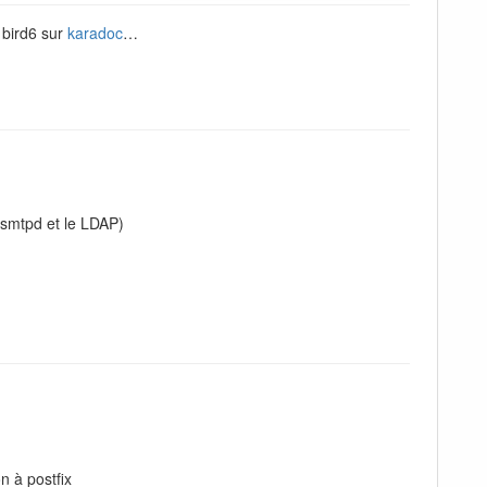
 bird6 sur
karadoc
…
nsmtpd et le LDAP)
n à postfix