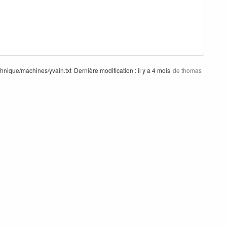
hnique/machines/yvain.txt
Dernière modification :
il y a 4 mois
de
thomas