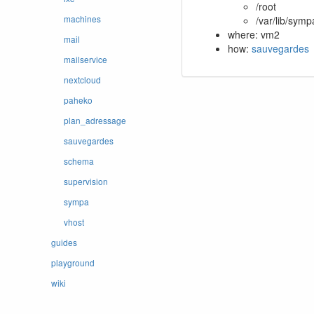
/root
machines
/var/lib/symp
where: vm2
mail
how:
sauvegardes
mailservice
nextcloud
paheko
plan_adressage
sauvegardes
schema
supervision
sympa
vhost
guides
playground
wiki