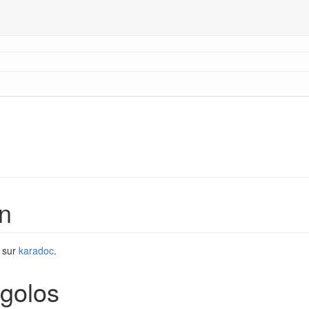
on
c sur
karadoc
.
igolos