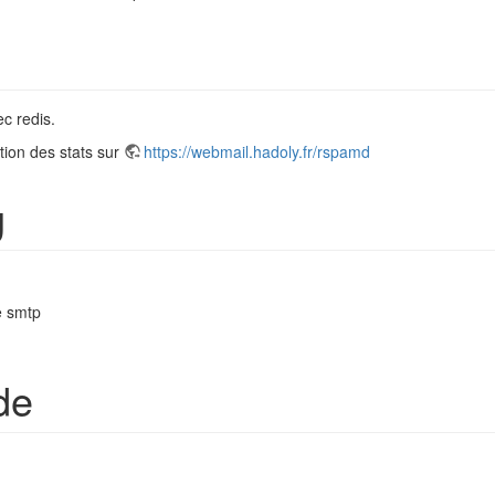
c redis.
tion des stats sur
https://webmail.hadoly.fr/rspamd
g
ce smtp
de