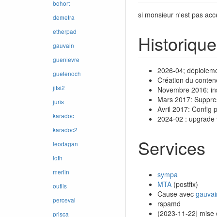
bohort
si monsieur n'est pas acc
demetra
etherpad
Historique
gauvain
guenievre
2026-04; déploiem
guetenoch
Création du conten
jitsi2
Novembre 2016: ins
Mars 2017: Suppress
juris
Avril 2017: Config p
karadoc
2024-02 : upgrade
karadoc2
Services
leodagan
loth
merlin
sympa
MTA
(postfix)
outils
Cause avec
gauvai
perceval
rspamd
(2023-11-22] mise 
prisca