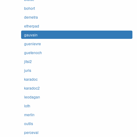
bohort
demetra
etherpad
gauvain
guenievre
guetenoch
jitsi2
juris
karadoc
karadoc2
leodagan
loth
merlin
outils
perceval