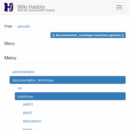
Wiki Hadoly
Wiki de l'association Hadoly
Piste
gauvain
documentation_technique:machines:gauvain
Menu
Menu
administration
documentation_technique
lxc
machines
aldil01
altc01
altercarto01
blaise