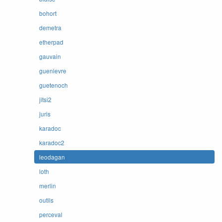
bohort
demetra
etherpad
gauvain
guenievre
guetenoch
jitsi2
juris
karadoc
karadoc2
leodagan
loth
merlin
outils
perceval