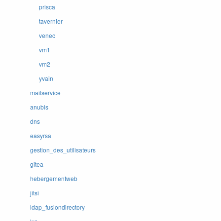
prisca
tavernier
venec
vm1
vm2
yvain
mailservice
anubis
dns
easyrsa
gestion_des_utilisateurs
gitea
hebergementweb
jitsi
ldap_fusiondirectory