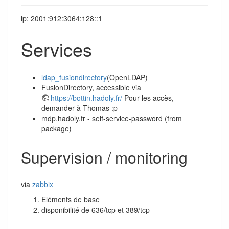
ip: 2001:912:3064:128::1
Services
ldap_fusiondirectory
(OpenLDAP)
FusionDirectory, accessible via
https://bottin.hadoly.fr/
Pour les accès,
demander à Thomas :p
mdp.hadoly.fr - self-service-password (from
package)
Supervision / monitoring
via
zabbix
Eléments de base
disponibilité de 636/tcp et 389/tcp