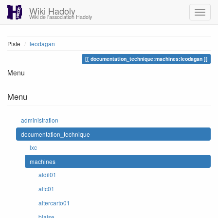
Wiki Hadoly
Wiki de l'association Hadoly
Piste
leodagan
documentation_technique:machines:leodagan
Menu
Menu
administration
documentation_technique
lxc
machines
aldil01
altc01
altercarto01
blaise