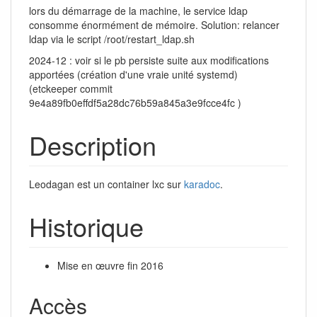
lors du démarrage de la machine, le service ldap
consomme énormément de mémoire. Solution: relancer
ldap via le script /root/restart_ldap.sh
2024-12 : voir si le pb persiste suite aux modifications
apportées (création d'une vraie unité systemd)
(etckeeper commit
9e4a89fb0effdf5a28dc76b59a845a3e9fcce4fc )
Description
Leodagan est un container lxc sur
karadoc
.
Historique
Mise en œuvre fin 2016
Accès