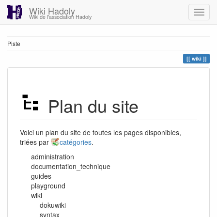
Wiki Hadoly
Wiki de l'association Hadoly
Piste
wiki
Plan du site
Voici un plan du site de toutes les pages disponibles,
triées par
catégories
.
administration
documentation_technique
guides
playground
wiki
dokuwiki
syntax