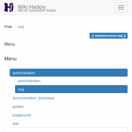
Wiki Hadoly
Wiki de l'association Hadoly
Piste
maj
administration:maj
Menu
Menu
administration
administration
maj
documentation_technique
guides
playground
wiki