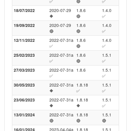
✅
🔴
✅
✅
18/07/2022
2020-07-29
1.8.6
1.4.0
23.0
🔶
🔴
✅
✅
19/09/2022
2020-07-29
1.8.6
1.4.0
23.0
🔴
🔴
✅
✅
12/11/2022
2022-07-31a
1.8.6
1.4.0
24.0
✅
🔴
✅
✅
25/02/2023
2022-07-31a
1.8.6
1.5.1
24.0
✅
🔴
✅
✅
27/03/2023
2022-07-31a
1.8.6
1.5.1
24.0
✅
✅
✅
30/05/2023
2022-07-31a
1.8.18
1.5.1
25.0
🔶
✅
✅
✅
23/06/2023
2022-07-31a
1.8.18
1.5.1
25.0
🔶
🔶
✅
✅
13/01/2024
2022-07-31a
1.8.18
1.5.1
26.0
🔴
🔴
🔴
🔶
16/01/2024
2023-04-04a
1.8.18
1.5.1
26.0