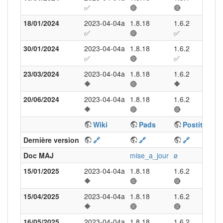
✅
🔴
🔴
🔶
18/01/2024
2023-04-04a
1.8.18
1.6.2
27.1
✅
🔴
✅
✅
30/01/2024
2023-04-04a
1.8.18
1.6.2
27.1
✅
🔴
✅
✅
23/03/2024
2023-04-04a
1.8.18
1.6.2
27.1
🔶
🔴
🔶
✅
20/06/2024
2023-04-04a
1.8.18
1.6.2
28.0
🔶
🔴
🔴
✅
Wiki
Pads
Postit
N
Dernière version
🔗
🔗
🔗

Doc MAJ
mise_a_jour
ø
ø
15/01/2025
2023-04-04a
1.8.18
1.6.2
29.0
🔶
🔴
🔴
✅
15/04/2025
2023-04-04a
1.8.18
1.6.2
30.0
🔶
🔴
🔴
✅
16/05/2025
2023-04-04a
1.8.18
1.6.2
30.0