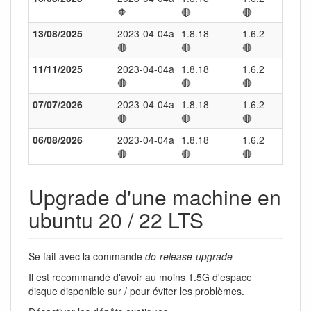
🔶
🔴
🔴
✅
13/08/2025
2023-04-04a
1.8.18
1.6.2
30.0
🔴
🔴
🔴
🔶
11/11/2025
2023-04-04a
1.8.18
1.6.2
30.0
🔴
🔴
🔴
✅
07/07/2026
2023-04-04a
1.8.18
1.6.2
33.0
🔴
🔴
🔴
✅
06/08/2026
2023-04-04a
1.8.18
1.6.2
33.0
🔴
🔴
🔴
✅
Upgrade d'une machine en
ubuntu 20 / 22 LTS
Se fait avec la commande
do-release-upgrade
Il est recommandé d'avoir au moins 1.5G d'espace
disque disponible sur / pour éviter les problèmes.