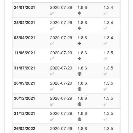
24/01/2021
2020-07-29
1.8.6
1.3.4
19.0
✅
🔶
✅
✅
28/02/2021
2020-07-29
1.8.6
1.3.4
20.0
✅
🔶
✅
✅
03/04/2021
2020-07-29
1.8.6
1.3.4
20.0
✅
🔶
✅
✅
11/06/2021
2020-07-29
1.8.6
1.3.5
20.0
✅
🔶
✅
✅
31/07/2021
2020-07-29
1.8.6
1.3.5
21.0
✅
🔴
✅
✅
26/09/2021
2020-07-29
1.8.6
1.3.5
21.0
✅
🔴
✅
✅
30/12/2021
2020-07-29
1.8.6
1.3.5
22.2
✅
🔴
✅
✅
31/12/2021
2020-07-29
1.8.6
1.3.5
22.2
✅
🔴
✅
✅
26/02/2022
2020-07-29
1.8.6
1.3.5
22.2