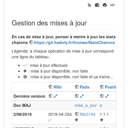
Gestion des mises à jour
En cas de mise à jour, penser à mettre à jour les stats
chatons
https://git.hadoly.fr/thomas/StatsChatons
Légende: à chaque opération de mise à jour correspond
une ligne du tableau.
✅ : mise à jour effectuée
🔶 : mise à jour disponible, non faite
🔴 : mise à jour disponible, non faite et ça traîne…
Wiki
Pads
Postit
N
Dernière version
🔗
🔗
🔗

Doc MAJ
mise_a_jour
ø
ø
2/08/2018
2018-04-22a
58c3154
1.1.1
13.0
✅
🔶
🔶
🔴