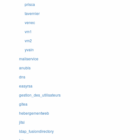
prisca
tavernier
venec
vm1
vm2
yvain
mailservice
anubis
dns
easyrsa
gestion_des_utilisateurs
gitea
hebergementweb
jitsi
ldap_fusiondirectory