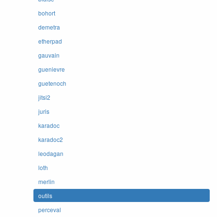
bohort
demetra
etherpad
gauvain
guenievre
guetenoch
jitsi2
juris
karadoc
karadoc2
leodagan
loth
merlin
outils
perceval