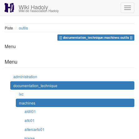
Wiki Hadoly
Wiki de l'association Hadoly
Piste
outils
documentation_technique:machines:outils
Menu
Menu
administration
documentation_technique
lxc
machines
aldil01
altc01
altercarto01
blaise