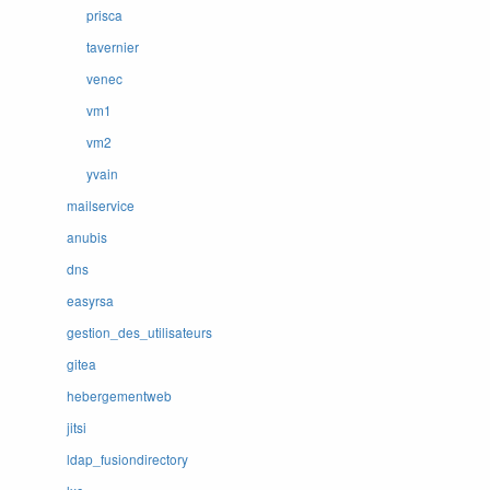
prisca
tavernier
venec
vm1
vm2
yvain
mailservice
anubis
dns
easyrsa
gestion_des_utilisateurs
gitea
hebergementweb
jitsi
ldap_fusiondirectory