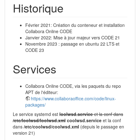
Historique
Février 2021: Création du conteneur et installation
Collabora Online CODE
Janvier 2022: Mise à jour majeur vers CODE 21
Novembre 2023 : passage en ubuntu 22 LTS et
CODE 23
Services
Collabora Online CODE, via les paquets du repo
APT de l'éditeur:
https://www.collaboraoffice.com/code/linux-
packages/
Le service systemd est
loolwsd.service
et la conf dans
/etc/loolwsd/loolwsd.xml
coolwsd.service
et la conf
dans
/etc/coolwsd/coolwsd.xml
(depuis le passage en
version 21)