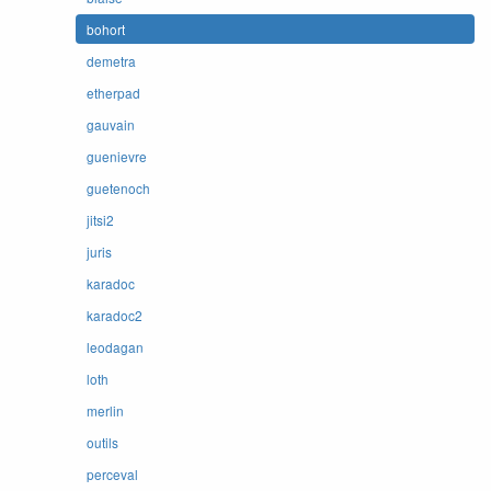
bohort
demetra
etherpad
gauvain
guenievre
guetenoch
jitsi2
juris
karadoc
karadoc2
leodagan
loth
merlin
outils
perceval