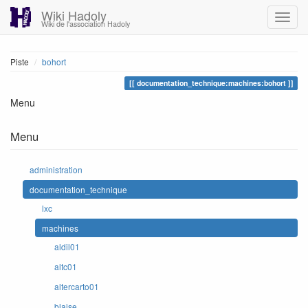
Wiki Hadoly
Wiki de l'association Hadoly
Piste
bohort
documentation_technique:machines:bohort
Menu
Menu
administration
documentation_technique
lxc
machines
aldil01
altc01
altercarto01
blaise