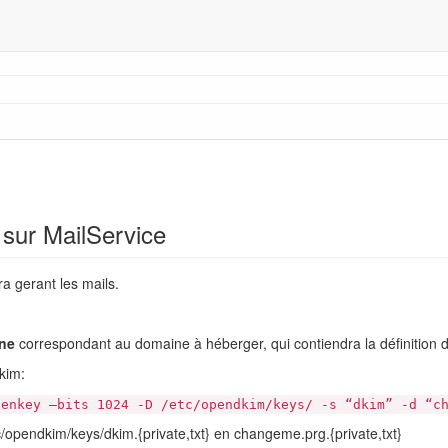
sur MailService
ra gerant les mails.
ne
correspondant au domaine à héberger, qui contiendra la définition d
kim:
genkey –bits 1024 -D /etc/opendkim/keys/ -s “dkim” -d “c
c/opendkim/keys/dkim.{private,txt} en changeme.prg.{private,txt}