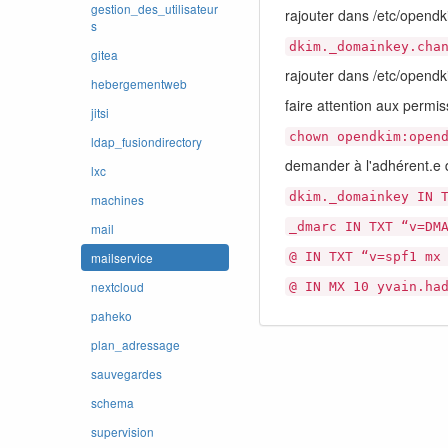
gestion_des_utilisateur
rajouter dans /etc/opendk
s
dkim._domainkey.cha
gitea
rajouter dans /etc/opendk
hebergementweb
faire attention aux permis
jitsi
chown opendkim:open
ldap_fusiondirectory
demander à l'adhérent.e d
lxc
dkim._domainkey IN 
machines
_dmarc IN TXT “v=DM
mail
@ IN TXT “v=spf1 mx
mailservice
nextcloud
@ IN MX 10 yvain.ha
paheko
plan_adressage
sauvegardes
schema
supervision