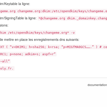
im/Keytable la ligne:
ngeme.org changeme.org:dkim:/etc/opendkim/keys/changeme.
im/SigningTable la ligne:
*@changeme.org dkim._domainkey.chan
sions:
dkim /etc/opendkim/keys/changeme.org* -v
e mettre en place les enregistrements dns suivants:
TXT ( “v=DKIM1; h=sha256; k=rsa; “p=MIGfMA0GCS…….” ) # c
ARC1; p=none; adkim=s; aspf=r”
 ~all”
doly.fr.
documentation_