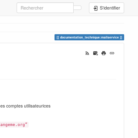
S'identifier
documentation_technique:mailservice
es comptes utilisateurices
hangeme.org”