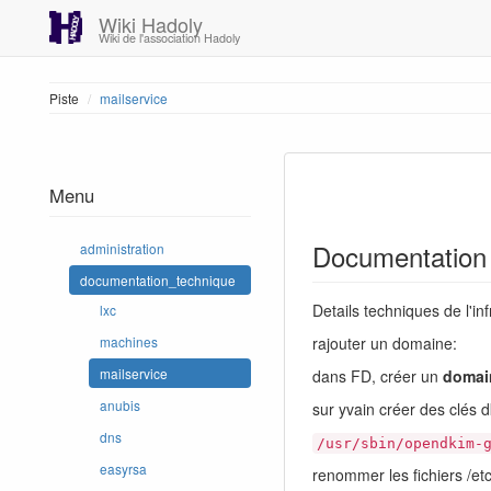
Wiki Hadoly
Wiki de l'association Hadoly
Piste
mailservice
Menu
Documentation 
administration
documentation_technique
Details techniques de l'inf
lxc
rajouter un domaine:
machines
mailservice
dans FD, créer un
domai
anubis
sur yvain créer des clés d
dns
/usr/sbin/opendkim-
easyrsa
renommer les fichiers /et