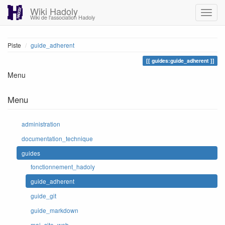
Wiki Hadoly
Wiki de l'association Hadoly
Piste
guide_adherent
guides:guide_adherent
Menu
Menu
administration
documentation_technique
guides
fonctionnement_hadoly
guide_adherent
guide_git
guide_markdown
maj_site_web