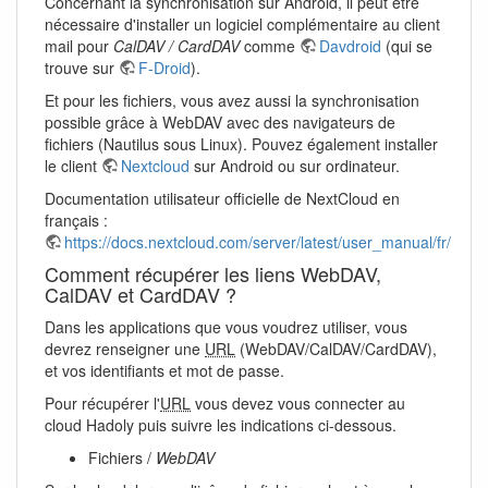
Concernant la synchronisation sur Android, il peut être
nécessaire d'installer un logiciel complémentaire au client
mail pour
CalDAV / CardDAV
comme
Davdroid
(qui se
trouve sur
F-Droid
).
Et pour les fichiers, vous avez aussi la synchronisation
possible grâce à WebDAV avec des navigateurs de
fichiers (Nautilus sous Linux). Pouvez également installer
le client
Nextcloud
sur Android ou sur ordinateur.
Documentation utilisateur officielle de NextCloud en
français :
https://docs.nextcloud.com/server/latest/user_manual/fr/
Comment récupérer les liens WebDAV,
CalDAV et CardDAV ?
Dans les applications que vous voudrez utiliser, vous
devrez renseigner une
URL
(WebDAV/CalDAV/CardDAV),
et vos identifiants et mot de passe.
Pour récupérer l'
URL
vous devez vous connecter au
cloud Hadoly puis suivre les indications ci-dessous.
Fichiers /
WebDAV