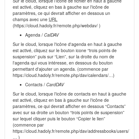
Sur le cloud, lorsque l'icône de fichier en haut à gauche
est activé, cliquez en bas à gauche sur l'icône de
paramètres, ce qui devrait afficher en dessous un
champs avec une
URL
(https://cloud.hadoly.fr/remote.php/webdav/ )
Agenda /
CalDAV
Sur le cloud, lorsque l'icône d'agenda en haut à gauche
est activé, cliquez sur le bouton icone “trois points de
suspension” puis sur “Lien”, sur la droite du nom de
l'agenda qui vous intéresse, en dessous du bouton
permettant d'ajouter un agenda. (commence par
https://cloud.hadoly.fr/remote.php/dav/calendars/…)
Contacts /
CardDAV
Sur le cloud, lorsque l'icône de contacts en haut à gauche
est activé, cliquez en bas à gauche sur l'icône de
paramètres, ce qui devrait afficher en dessous “Contacts”
avec sur sa droite un bouton “trois points de suspension”
sur lequel cliquer puis le bouton “Copier le lien”
(commence par
https://cloud.hadoly.fr/remote.php/dav/addressbooks/users/
… )