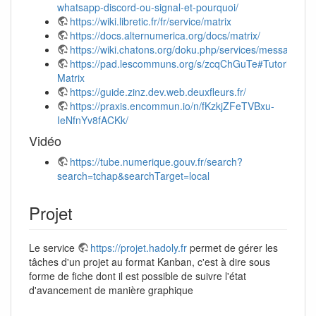
whatsapp-discord-ou-signal-et-pourquoi/
https://wiki.libretic.fr/fr/service/matrix
https://docs.alternumerica.org/docs/matrix/
https://wiki.chatons.org/doku.php/services/messagerie
https://pad.lescommuns.org/s/zcqChGuTe#Tutoriel-
Matrix
https://guide.zinz.dev.web.deuxfleurs.fr/
https://praxis.encommun.io/n/fKzkjZFeTVBxu-
IeNfnYv8fACKk/
Vidéo
https://tube.numerique.gouv.fr/search?
search=tchap&searchTarget=local
Projet
Le service
https://projet.hadoly.fr
permet de gérer les
tâches d'un projet au format Kanban, c'est à dire sous
forme de fiche dont il est possible de suivre l'état
d'avancement de manière graphique